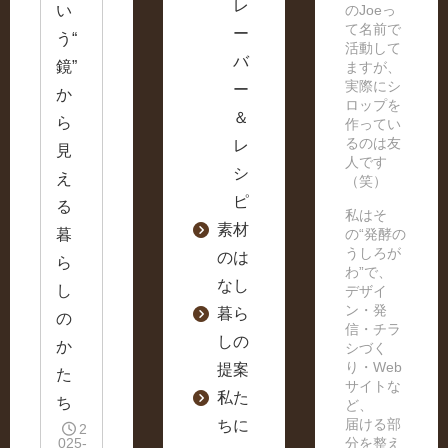
レ
い
のJoeっ
て名前で
ー
う“
活動して
バ
鏡”
ますが、
実際にシ
ー
か
ロップを
＆
ら
作ってい
るのは友
レ
見
人です
シ
え
（笑）
ピ
る
私はそ
素材
暮
の“発酵の
うしろが
のは
ら
わ”で、
なし
し
デザイ
ン・発
暮ら
の
信・チラ
しの
か
シづく
り・Web
提案
た
サイトな
私た
ち
ど、
届ける部
ちに
2
025-
分を整え