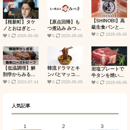
【SHINOBI】高
【桜新町】タケ
【原点回帰】も
級生食パンとフ
ノとおはぎとサ
つ煮込み みつ子
ルーツサンド
0
2025-05-05
ザエさん
のレビューと昭
0
2025-05-05
0
2025-05-05
和の梅干し
【低温調理】解
韓流ドラマとキ
岩塩プレートで
剖学からみる簡
ンパとマッコリ
牛タンを焼いて
単なローストビ
の三角関係
みる回
0
2023-07-14
0
2025-05-05
0
2025-05-05
ーフの作り方
人気記事