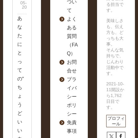
つい
05-
る担当で
20
て
す。
あ
よく
美味しさ
も、伝え
な
ある
方も、ど
た
質問
っちも大
に
事。
（FA
そんな気
と
Q）
持ちで、
っ
じんわり
お問
活動中で
て
合せ
す。
の“
プラ
2021-10-
ち
イバ
11開設か
ら1,762
ょ
シー
日目で
う
ポリ
す。
ど
シー
プロフィ
い
免責
ール
い
事項