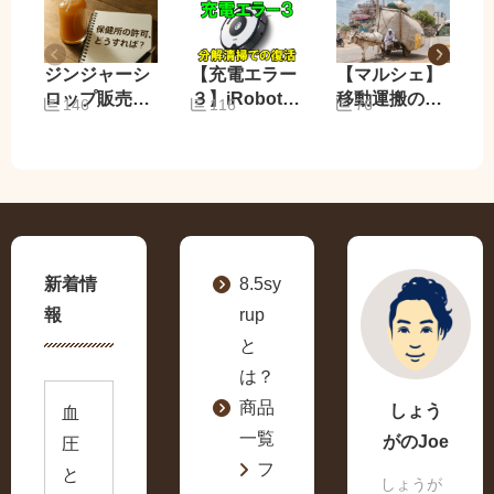
ジンジャーシ
【充電エラー
【マルシェ】
ロップ販売で
３】iRobot
移動運搬の問
146
116
76
保健所の許可
Roomba６０
題と解決方法
は必要？申請
０修理備忘録
を解説
手順と実体験
でわかるポイ
ントまとめ
新着情
8.5sy
報
rup
と
は？
商品
しょう
血
一覧
がのJoe
圧
フ
と
しょうが