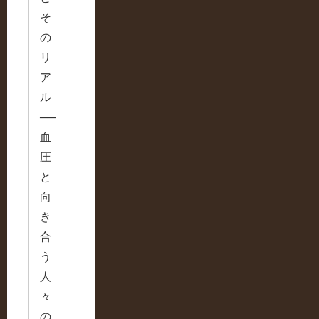
そ
の
リ
ア
ル
──
血
圧
と
向
き
合
う
人
々
の