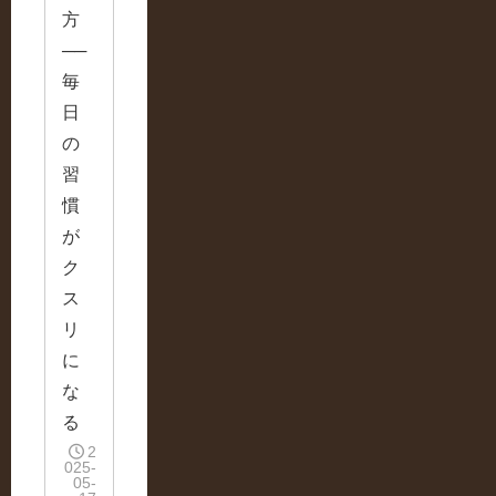
方
──
毎
日
の
習
慣
が
ク
ス
リ
に
な
る
2
025-
05-