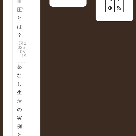
血
圧”
と
は
？
2
025-
05-
19
薬
な
し
生
活
の
実
例
と