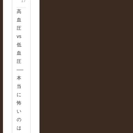
17
高
血
圧
vs
低
血
圧
──
本
当
に
怖
い
の
は