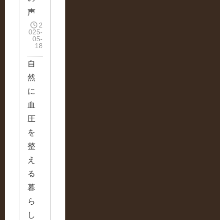
声
2
025-
05-
18
自
然
に
血
圧
を
整
え
る
暮
ら
し