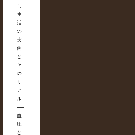
し
生
活
の
実
例
と
そ
の
リ
ア
ル
──
血
圧
と