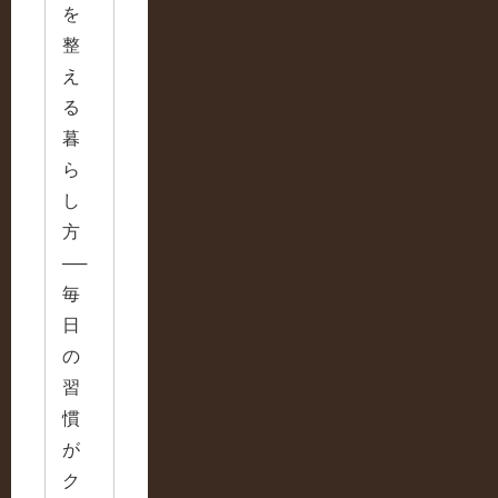
を
整
え
る
暮
ら
し
方
──
毎
日
の
習
慣
が
ク