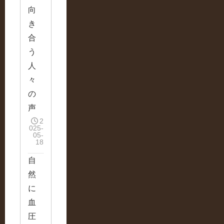
向
き
合
う
人
々
の
声
2
025-
05-
18
自
然
に
血
圧