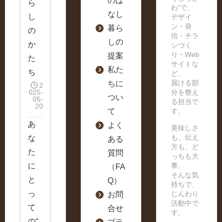
のは
ら
わ”で、
なし
し
デザイ
ン・発
暮ら
の
信・チラ
しの
か
シづく
り・Web
提案
た
サイトな
私た
ち
ど、
届ける部
ちに
2
025-
分を整え
つい
05-
る担当で
20
て
す。
あ
よく
美味しさ
も、伝え
な
ある
方も、ど
た
質問
っちも大
に
事。
（FA
そんな気
と
Q）
持ちで、
っ
じんわり
お問
活動中で
て
合せ
す。
の“