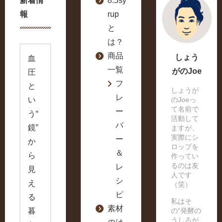
新着情
8.5sy
報
rup
と
は？
商品
しょう
血
一覧
がのJoe
圧
フ
と
しょうが
レ
い
のJoeっ
て名前で
ー
う“
活動して
バ
鏡”
ますが、
実際にシ
ー
か
ロップを
＆
ら
作ってい
るのは友
レ
見
人です
シ
え
（笑）
ピ
る
私はそ
素材
暮
の“発酵の
うしろが