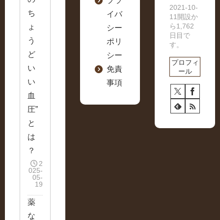
プラ
2021-10-
ち
イバ
11開設か
ら1,762
ょ
シー
日目で
う
ポリ
す。
ど
シー
プロフィ
い
免責
ール
い
事項
血
圧”
と
は
？
2
025-
05-
19
薬
な