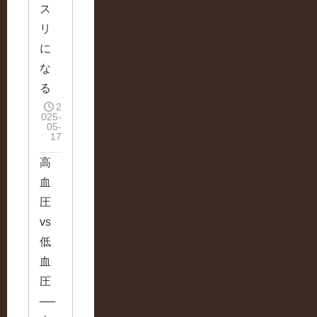
ス
リ
に
な
る
2
025-
05-
17
高
血
圧
vs
低
血
圧
──