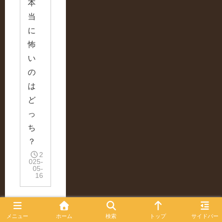
本
当
に
怖
い
の
は
ど
っ
ち
？
2
025-
05-
16
8.5syrupとは？
商品一覧
メニュー
ホーム
検索
トップ
サイドバー
素材のはなし
暮らしの提案