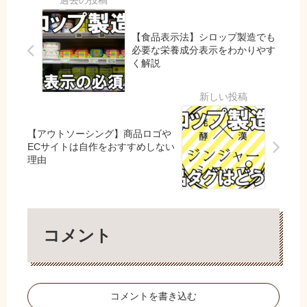
類・
を解
ない
すく
原
説
理由
解説
因・
【食品表示法】シロップ製造でも
対策
必要な栄養成分表示をわかりやす
まと
く解説
め
【アウトソーシング】商品ロゴや
ECサイトは自作をおすすめしない
理由
コメント
コメントを書き込む