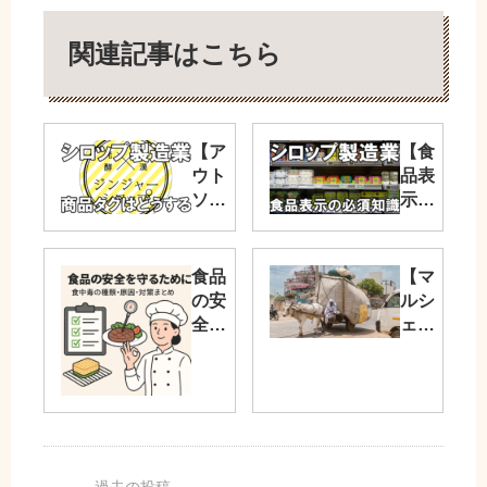
関連記事はこちら
【ア
【食
ウト
品表
ソー
示
シン
法】
グ】
シロ
商品
ップ
食品
【マ
ロゴ
製造
の安
ルシ
や
でも
全を
ェ】
EC
必要
守る
移動
サイ
な栄
ため
運搬
トは
養成
に｜
の問
自作
分表
食中
題と
をお
示を
毒の
解決
すす
わか
種
方法
めし
りや